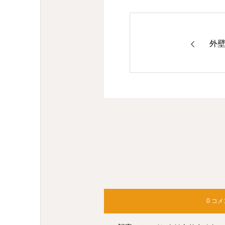
外
0 コ