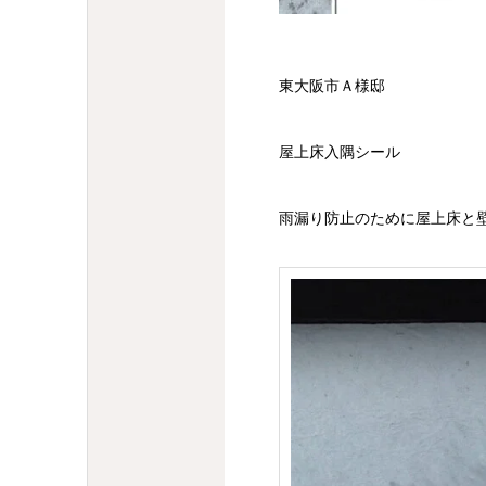
東大阪市Ａ様邸
屋上床入隅シール
雨漏り防止のために屋上床と