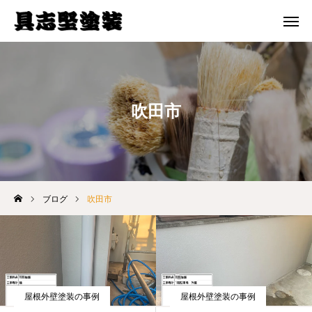
メール 問合せ
電話 問合せ
ホーム
吹田市
選ばれる理由
料金プラン
施工事例
ブログ
吹田市
ブログ
会社案内
屋根外壁塗装の事例
屋根外壁塗装の事例
お問い合わせ