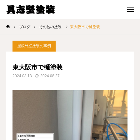
メール 問合せ
電話 問合せ
ブログ
その他の塗装
東大阪市で樋塗装
ホーム
屋根外壁塗装の事例
選ばれる理由
東大阪市で樋塗装
料金プラン
2024.08.13
2024.08.27
施工事例
ブログ
会社案内
お問い合わせ